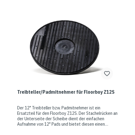
Packstationen geliefert werden!) Abbildung ähnlich.
Farben können abweichen. Zur Montage des
Teleskopstiels: Gewindemutter des Padmitnehmers
lösen und Stift entfernen.Stiel einpassen und Stift
wieder in die vorhergesehene Öffnung einsetzen.
Gewindemutter wieder nach unten schieben und
festschrauben. Nun ist der Teleskopstiel mit Padhalter
einsatzbereit.
Treibteller/Padmitnehmer für Floorboy Z12S
Der 12" Treibteller bzw. Padmitnehmer ist ein
Ersatzteil für den Floorboy Z12S. Der Stachelrücken an
der Unterseite der Scheibe dient der einfachen
Aufnahme von 12" Pads und bietet diesen einen
festen Sitz. Sie müssen das Pad einfach nur
unterlegen und die Maschine aufsetzen.Je nach den