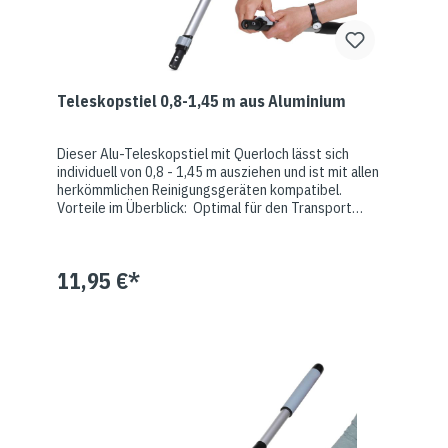
Teleskopstiel 0,8-1,45 m aus Aluminium
Dieser Alu-Teleskopstiel mit Querloch lässt sich
individuell von 0,8 - 1,45 m ausziehen und ist mit allen
herkömmlichen Reinigungsgeräten kompatibel.
Vorteile im Überblick: Optimal für den Transport
Ergonomisch Sehr rückenfreundlich Höhenverstellbar
Aluminium-Teleskopstiel mit Querloch geeignet für
z.B.: Mopphalter / Klapphalter
11,95 €*
Nasswischmoppverschluss Padhalter mit
Stielaufnahme Zur Montage des Teleskopstiels:
Gewindemutter des Padmitnehmers lösen und Stift
entfernen.Stiel einpassen und Stift wieder in die
vorhergesehene Öffnung einsetzen. Gewindemutter
wieder nach unten schieben und festschrauben. Nun
ist der Teleskopstiel mit Padhalter einsatzbereit.