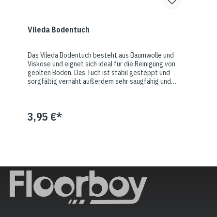
Vileda Bodentuch
Das Vileda Bodentuch besteht aus Baumwolle und
Viskose und eignet sich ideal für die Reinigung von
geölten Böden. Das Tuch ist stabil gesteppt und
sorgfältig vernäht außerdem sehr saugfähig und
behält dennoch eine angenehme Haptik beim
Auswringen. Das Material ist sehr beständig und
"fusselt" so gut wie nicht. Anders als viele Microfaser
3,95 €*
Wischsysteme greift das Bodentuch die Oberfläche
nicht an. Microfaser ist lipophil und entfettet den
Boden. Durch die besondere Struktur der Microfaser
kann die Oberfläche von Holzböden durch feinste
Schnitte verletzt werden. Das Baumwolltuch ist
schonend zum Holz und zur geölten Oberfläche. Das
robuste Bodentuch im Format von ca. 50 x 70 cm kann
bei 60° gewaschen werden.