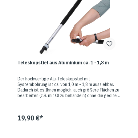
Teleskopstiel aus Aluminium ca. 1 - 1,8 m
Der hochwertige Alu-Teleskopstiel mit
Systembohrung ist ca. von 1,0 m - 1,8 m ausziehbar.
Dadurch ist es Ihnen möglich, auch größere Flächen zu
bearbeiten (z.B. mit Öl zu behandeln) ohne die geölte
Fläche betreten zu müssen. Durch die Verstellbarkeit
haben sie eine variierbare Reichweite. Zudem
ermöglicht der Stiel Ihnen das Arbeiten im Stehen und
19,90 €*
sorgt für einen rückenschonende Arbeitshaltung. Er
lässt sich hervorragend mit dem Padhalter für
Teleskopstiel kombinieren. (Bitte beachten: aufgrund
seiner Größe kann der Stiel nicht an DHL