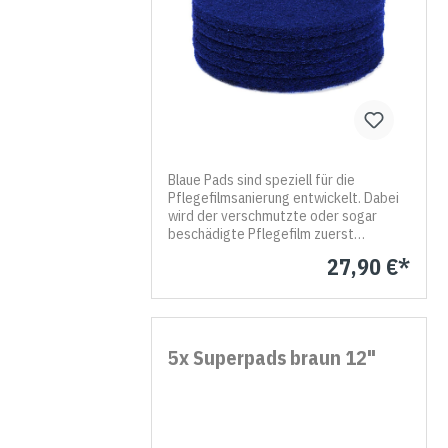
Blaue Pads sind speziell für die
Pflegefilmsanierung entwickelt. Dabei
wird der verschmutzte oder sogar
beschädigte Pflegefilm zuerst
abgeschleift und dann wieder erneuert.
27,90 €*
Die Pflegefilmsanierung ist damit
zeitsparend, konstengünstig,
hygienisch und umweltfreundlich. Im
Härtegrad zwischen braun und grün
liegend, sind die abrasiven Qualitäten
5x Superpads braun 12"
des blauen Pads noch stark genug
ausgeprägt, um den jeweils alten
Pflegefilm zuverlässig abzutragen,
ohne aber den Belag zu beschädigen.
Die dicken Superpads können auch auf