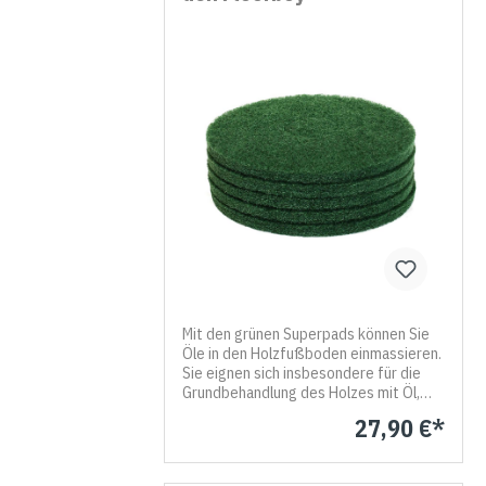
Floorboys.Das Pad hat einen
Durchmesser von etwa 305 mm und ist
ca. 20 mm stark. Mit dem Set sparen sie
10% gegenüber dem Einzelkauf.
Mit den grünen Superpads können Sie
Öle in den Holzfußboden einmassieren.
Sie eignen sich insbesondere für die
Grundbehandlung des Holzes mit Öl,
können aber auch für die Reinigung
27,90 €*
weicher Holzarten mit Intensivreiniger
verwendet werden. Die dicken
Superpads können auch auf Böden mit