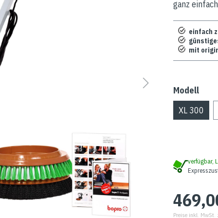
ganz einfach
einfach 
günstige
mit orig
Modell
XL 300
verfügbar, L
Expresszus
469,0
Preise inkl. MwSt.