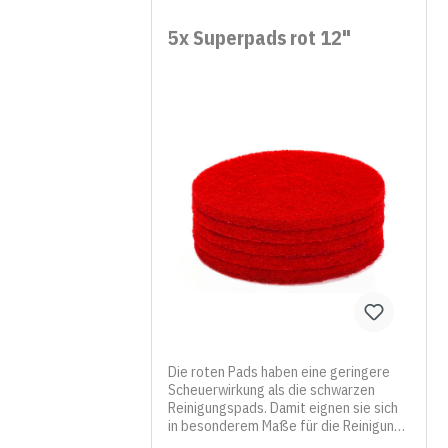
leichten Unebenheiten angewendet
werden, die sie perfekt ausgleichen
5x Superpads rot 12"
und somit eine hochwertige Oberfläche
erzeugen. Die 12-Zoll-Pads sind
kompatibel mit mit allen Floorboys und
haben einen Durchmesser von 305mm.
Sie sparen im Set 10% gegenüber dem
Einzelkauf.
Die roten Pads haben eine geringere
Scheuerwirkung als die schwarzen
Reinigungspads. Damit eignen sie sich
in besonderem Maße für die Reinigung
empfindlicher Böden, hier auch