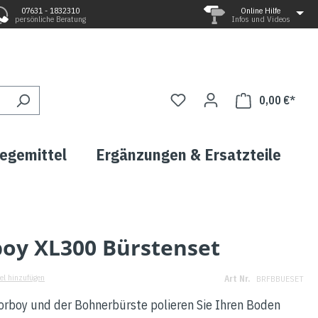
07631 - 1832310
Online Hilfe
persönliche Beratung
Infos und Videos
0,00 €*
legemittel
Ergänzungen & Ersatzteile
boy XL300 Bürstenset
el hinzufügen
Art Nr.
BRFBBUESET
orboy und der Bohnerbürste polieren Sie Ihren Boden