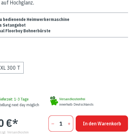
 auf Hochglanz.
zu bedienende Heimwerkermaschine
s Setangebot
inal Floorboy Bohnerbürste
XL 300 T
ieferzeit: 1-3 Tage
Versandkostenfrei
innerhalb Deutschlands
tellung next day möglich
0 €*
In den Warenkorb
 zzgl. Versandkosten