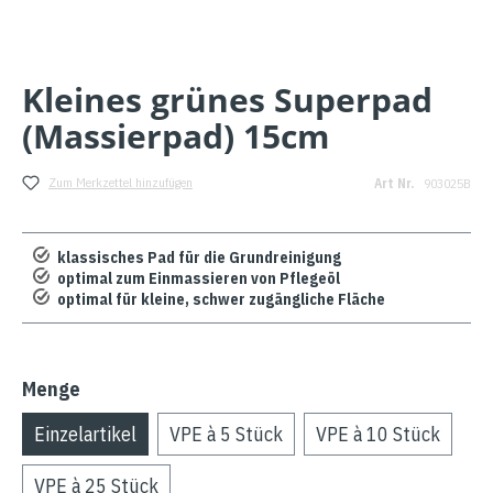
Kleines grünes Superpad
(Massierpad) 15cm
Zum Merkzettel hinzufügen
Art Nr.
903025B
klassisches Pad für die Grundreinigung
optimal zum Einmassieren von Pflegeöl
optimal für kleine, schwer zugängliche Fläche
Menge
Einzelartikel
VPE à 5 Stück
VPE à 10 Stück
VPE à 25 Stück