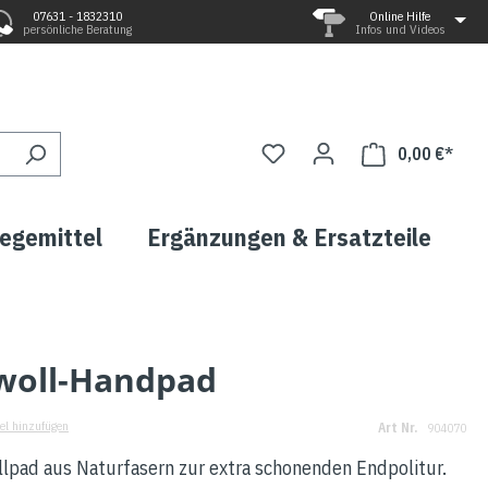
07631 - 1832310
Online Hilfe
persönliche Beratung
Infos und Videos
0,00 €*
legemittel
Ergänzungen & Ersatzteile
woll-Handpad
el hinzufügen
Art Nr.
904070
lpad aus Naturfasern zur extra schonenden Endpolitur.