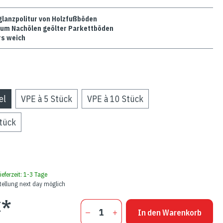
glanzpolitur von Holzfußböden
zum Nachölen geölter Parkettböden
s weich
el
VPE à 5 Stück
VPE à 10 Stück
tück
ieferzeit: 1-3 Tage
tellung next day möglich
€*
In den Warenkorb