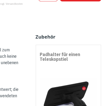
 zzgl. Versandkosten
Zubehör
al zum
Padhalter für einen
uch keine
Teleskopstiel
f unebenen
htwert; die
erwendeten