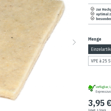
zur Hoch
optimal 
besonder
Menge
Einzelartik
VPE à 25 S
verfügbar, L
Expresszus
3,95 
Inhalt:
1 Stück