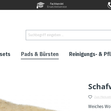
Fachhandel
Ersatzteilservice
sets
Pads & Bürsten
Reinigungs- & Pf
Schaf
Zum Merkzett
Weiches Wol