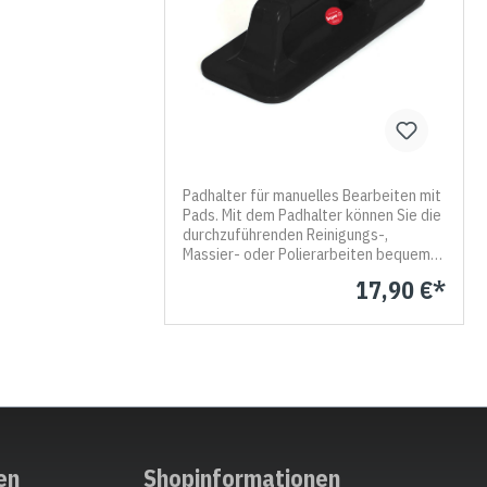
in Farbe und Form abweichen kann.
Abbildung ähnlich.
Padhalter für manuelles Bearbeiten mit
Pads. Mit dem Padhalter können Sie die
durchzuführenden Reinigungs-,
Massier- oder Polierarbeiten bequem
durchführen. Er ist handlich und hilt
17,90 €*
Ihnen an Stellen ranzukommen, welche
mit einer Maschine nicht erreicht
werden können (z.B. Ecken und kleine
Flächen). Die Pads werden einfach auf
die Noppen der Unterseite des Halters
aufgelegt. Für größere Flächen
empfehlen wir den Padhalter für einen
Teleskopstiel. Bitte beachten Sie, dass
der Padhalter je nach Verfügbarkeit
in Farbe und Form abweichen kann.
en
Shopinformationen